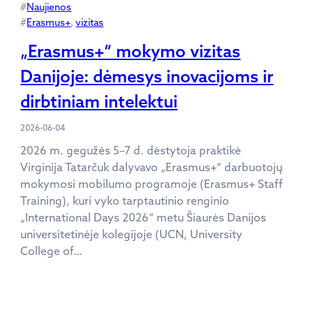
#
Naujienos
#
Erasmus+
, 
vizitas
„Erasmus+“ mokymo vizitas
Danijoje: dėmesys inovacijoms ir
dirbtiniam intelektui
2026-06-04
2026 m. gegužės 5–7 d. dėstytoja praktikė
Virginija Tatarčuk dalyvavo „Erasmus+“ darbuotojų
mokymosi mobilumo programoje (Erasmus+ Staff
Training), kuri vyko tarptautinio renginio
„International Days 2026“ metu Šiaurės Danijos
universitetinėje kolegijoje (UCN, University
College of…