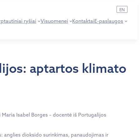
EN
ptautiniai ryšiai
Visuomenei
Kontaktai
E-paslaugos
lijos: aptartos klimato
i
Maria Isabel Borges
– docentė iš Portugalijos
: anglies dioksido surinkimas, panaudojimas ir