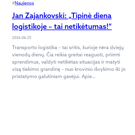
#
Naujienos
Jan Zajankovski: „Tipinė diena
logistikoje – tai netikėtumas!“
2026-06-25
Transporto logistika – tai sritis, kurioje nėra dviejų
vienodų dienų. Čia reikia greitai reaguoti, priimti
sprendimus, valdyti netikėtas situacijas ir matyti
visą tiekimo grandinę – nuo krovinio išvykimo iki jo
pristatymo galutiniam gavėjui. Apie…