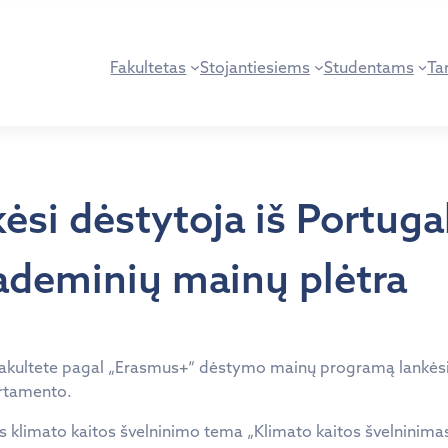
Fakultetas
Stojantiesiems
Studentams
Tar
ėsi dėstytoja iš Portuga
kademinių mainų plėtra
 fakultete pagal „Erasmus+“ dėstymo mainų programą lankės
artamento.
 klimato kaitos švelninimo tema „Klimato kaitos švelninimas