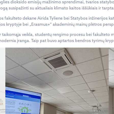
nglies dioksido emisijų mažinimo sprendimai, tvarios statybo
ogą susipažinti su aktualiais klimato kaitos iššūkiais ir tarpt
s fakulteto dekane Airida Tyliene bei Statybos inžinerijos ka
ijos kryptyje bei „Erasmus+“ akademinių mainų plėtros pers
taikomąja veikla, studentų rengimo procesu bei fakulteto ma
modernia įranga. Taip pat buvo aptartos bendros tyrimų kryp