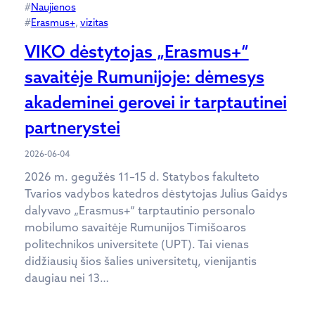
#
Naujienos
#
Erasmus+
, 
vizitas
VIKO dėstytojas „Erasmus+“
savaitėje Rumunijoje: dėmesys
akademinei gerovei ir tarptautinei
partnerystei
2026-06-04
2026 m. gegužės 11–15 d. Statybos fakulteto
Tvarios vadybos katedros dėstytojas Julius Gaidys
dalyvavo „Erasmus+“ tarptautinio personalo
mobilumo savaitėje Rumunijos Timišoaros
politechnikos universitete (UPT). Tai vienas
didžiausių šios šalies universitetų, vienijantis
daugiau nei 13…