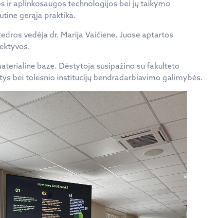
s ir aplinkosaugos technologijos bei jų taikymo
autine gerąja praktika.
tedros vedėja dr. Marija Vaičiene. Juose aptartos
pektyvos.
terialine baze. Dėstytoja susipažino su fakulteto
tys bei tolesnio institucijų bendradarbiavimo galimybės.