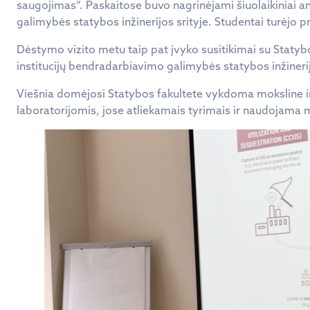
saugojimas“. Paskaitose buvo nagrinėjami šiuolaikiniai a
galimybės statybos inžinerijos srityje. Studentai turėjo pr
Dėstymo vizito metu taip pat įvyko susitikimai su Statybo
institucijų bendradarbiavimo galimybės statybos inžiner
Viešnia domėjosi Statybos fakultete vykdoma moksline ir 
laboratorijomis, jose atliekamais tyrimais ir naudojama 