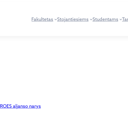
Fakultetas
Stojantiesiems
Studentams
Tar
HEROES aljanso narys