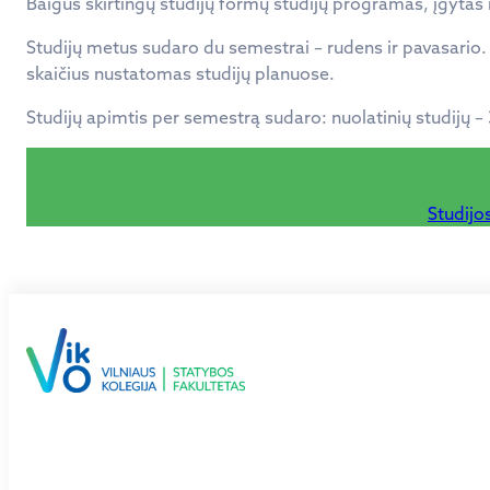
Baigus skirtingų studijų formų studijų programas, įgytas i
Studijų metus sudaro du semestrai – rudens ir pavasario.
skaičius nustatomas studijų planuose.
Studijų apimtis per semestrą sudaro: nuolatinių studijų – 3
Studijo