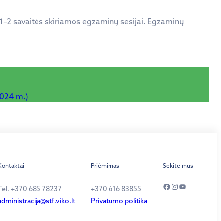
 1–2 savaitės skiriamos egzaminų sesijai. Egzaminų
2024 m.)
Kontaktai
Priėmimas
Sekite mus
Facebook
Instagram
YouTube
Tel. +370 685 78237
+370 616 83855
administracija@stf.viko.lt
Privatumo politika