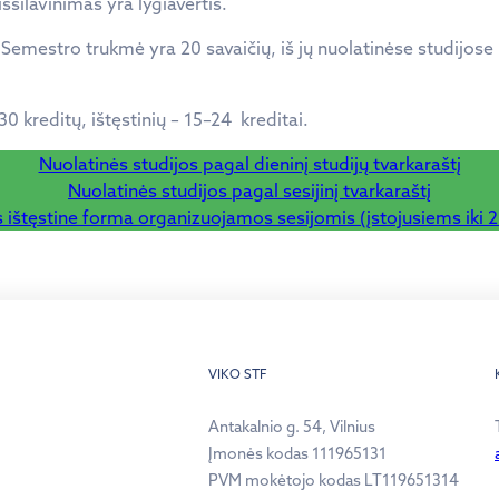
šsilavinimas yra lygiavertis.
 Semestro trukmė yra 20 savaičių, iš jų nuolatinėse studijose
0 kreditų, ištęstinių – 15–24 kreditai.
Nuolatinės studijos pagal dieninį studijų tvarkaraštį
Nuolatinės studijos pagal sesijinį tvarkaraštį
s ištęstine forma organizuojamos sesijomis (įstojusiems iki 
VIKO STF
Antakalnio g. 54, Vilnius
Įmonės kodas 111965131
PVM mokėtojo kodas LT119651314