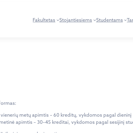
Fakultetas
Stojantiesiems
Studentams
Tar
 formas:
 vienerių metų apimtis – 60 kreditų, vykdomos pagal dieninį ir
, metinė apimtis – 30–45 kreditai, vykdomos pagal sesijinį stu